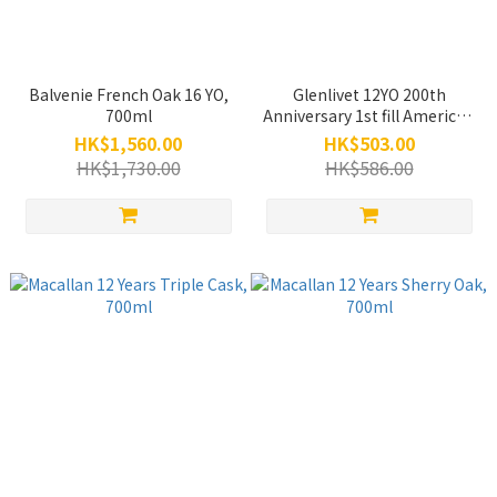
Balvenie French Oak 16 YO,
Glenlivet 12YO 200th
700ml
Anniversary 1st fill American
Oak, 700ml
HK$1,560.00
HK$503.00
HK$1,730.00
HK$586.00