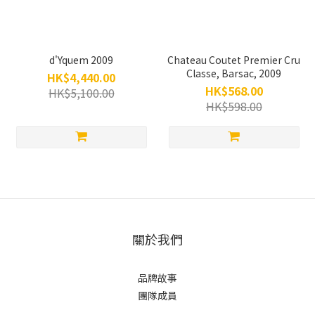
d'Yquem 2009
Chateau Coutet Premier Cru
Classe, Barsac, 2009
HK$4,440.00
HK$568.00
HK$5,100.00
HK$598.00
關於我們
品牌故事
團隊成員