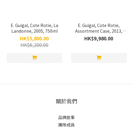
E. Guigal, Cote Rotie, La
E. Guigal, Cote Rotie,
Landonne, 2005, 750ml
Assortment Case, 2013,
750ml
HK$5,800.00
HK$9,980.00
HK$6,200.00
關於我們
品牌故事
團隊成員