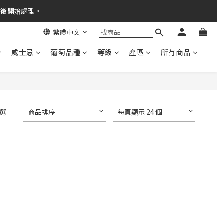
之後開始處理。
繁體中文
威士忌
葡萄品種
等級
產區
所有商品
選
商品排序
每頁顯示 24 個