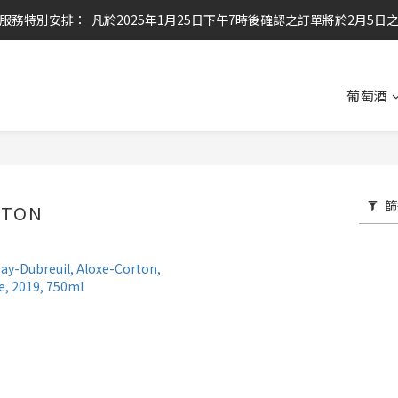
服務特別安排：  凡於2025年1月25日下午7時後確認之訂單將於2月5日
任何酒款買滿6枝或滿$800元即可免運費
任何酒款買滿6枝或滿$800元即可免運費
葡萄酒
篩
RTON