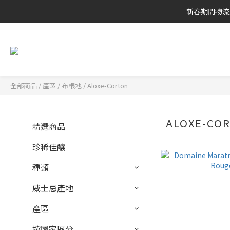
新春期間物流
全部商品
/
產區
/
布根地
/
Aloxe-Corton
ALOXE-CO
精選商品
珍稀佳釀
種類
威士忌產地
產區
按國家區分