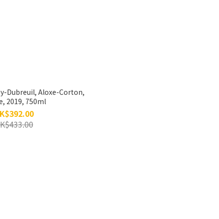
-Dubreuil, Aloxe-Corton,
, 2019, 750ml
K$392.00
K$433.00