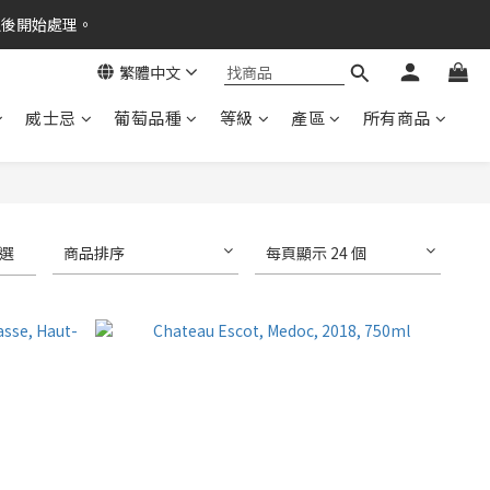
之後開始處理。
繁體中文
威士忌
葡萄品種
等級
產區
所有商品
選
商品排序
每頁顯示 24 個