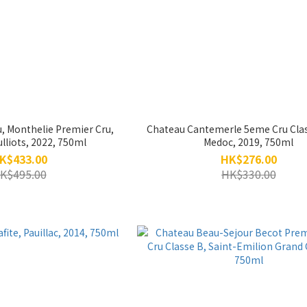
 Monthelie Premier Cru,
Chateau Cantemerle 5eme Cru Clas
liots, 2022, 750ml
Medoc, 2019, 750ml
K$433.00
HK$276.00
K$495.00
HK$330.00