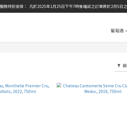
服務特別安排：  凡於2025年1月25日下午7時後確認之訂單將於2月5日
任何酒款買滿6枝或滿$800元即可免運費
任何酒款買滿6枝或滿$800元即可免運費
葡萄酒
篩