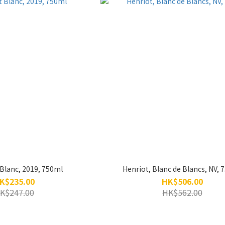
Blanc, 2019, 750ml
Henriot, Blanc de Blancs, NV, 
K$235.00
HK$506.00
K$247.00
HK$562.00