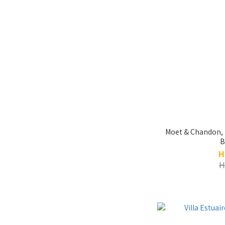
Moet & Chandon, R
B
H
H