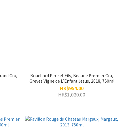
rand Cru,
Bouchard Pere et Fils, Beaune Premier Cru,
Greves Vigne de L'Enfant Jesus, 2018, 750ml
HK$954.00
HK$1,020.00