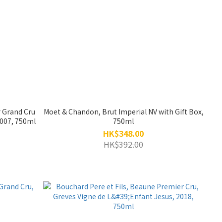
 Grand Cru
Moet & Chandon, Brut Imperial NV with Gift Box,
2007, 750ml
750ml
HK$348.00
HK$392.00