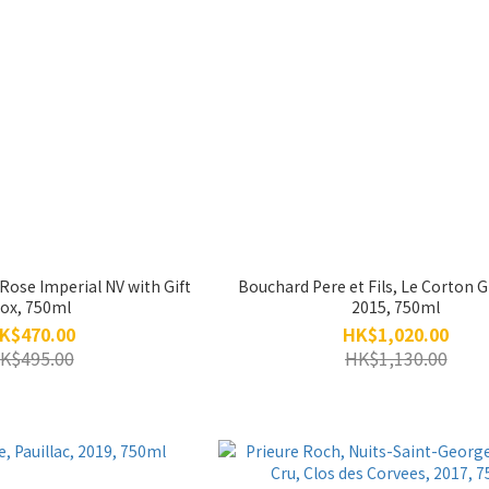
ose Imperial NV with Gift
Bouchard Pere et Fils, Le Corton G
ox, 750ml
2015, 750ml
K$470.00
HK$1,020.00
K$495.00
HK$1,130.00