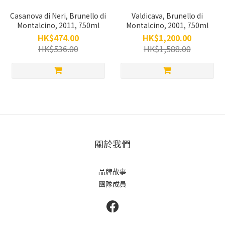
Casanova di Neri, Brunello di
Valdicava, Brunello di
Montalcino, 2011, 750ml
Montalcino, 2001, 750ml
HK$474.00
HK$1,200.00
HK$536.00
HK$1,588.00
關於我們
品牌故事
團隊成員