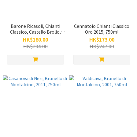
Barone Ricasoli, Chianti
Cennatoio Chianti Classico
Classico, Castello Brolio,
Oro 2015, 750ml
2020, 750ml
HK$180.00
HK$173.00
HK$204.00
HK$247.00