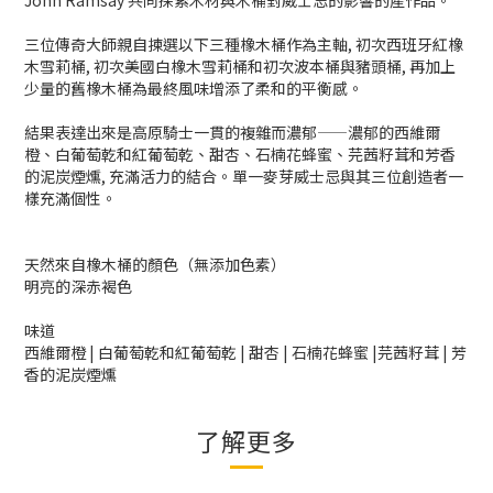
John Ramsay 共同探索木材與木桶對威士忌的影響的產作品。
三位傳奇大師親自揀選以下三種橡木桶作為主軸, 初次西班牙紅橡
木雪莉桶, 初次美國白橡木雪莉桶和初次波本桶與豬頭桶, 再加上
少量的舊橡木桶為最終風味增添了柔和的平衡感。
結果表達出來是高原騎士一貫的複雜而濃郁——濃郁的西維爾
橙、白葡萄乾和紅葡萄乾、甜杏、石楠花蜂蜜、芫茜籽茸和芳香
的泥炭煙燻, 充滿活力的結合。單一麥芽威士忌與其三位創造者一
樣充滿個性。
天然來自橡木桶的顏色（無添加色素）
明亮的深赤褐色
味道
西維爾橙 | 白葡萄乾和紅葡萄乾 | 甜杏 | 石楠花蜂蜜 |芫茜籽茸 | 芳
香的泥炭煙燻
了解更多